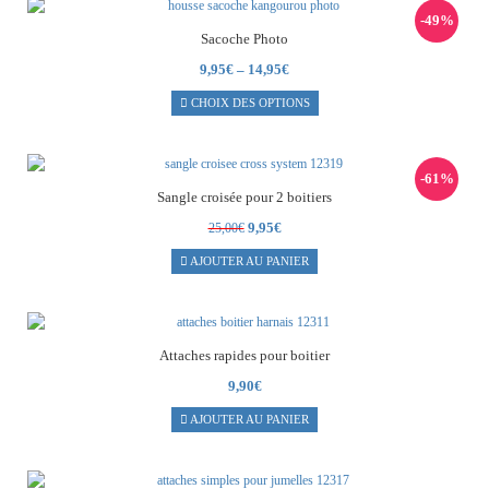
-49%
Sacoche Photo
9,95
€
–
14,95
€
CHOIX DES OPTIONS
-61%
Sangle croisée pour 2 boitiers
Le
Le
9,95
€
25,00
€
prix
prix
AJOUTER AU PANIER
initial
actuel
était :
est :
25,00€.
9,95€.
Attaches rapides pour boitier
9,90
€
AJOUTER AU PANIER