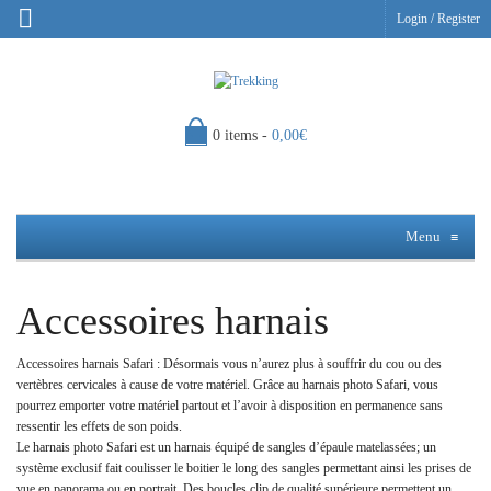
Login
/
Register
0 items -
0,00
€
Menu
≡
Accessoires harnais
Accessoires harnais Safari : Désormais vous n’aurez plus à souffrir du cou ou des
vertèbres cervicales à cause de votre matériel. Grâce au harnais photo Safari, vous
pourrez emporter votre matériel partout et l’avoir à disposition en permanence sans
ressentir les effets de son poids.
Le harnais photo Safari est un harnais équipé de sangles d’épaule matelassées; un
système exclusif fait coulisser le boitier le long des sangles permettant ainsi les prises de
vue en panorama ou en portrait. Des boucles clip de qualité supérieure permettent un