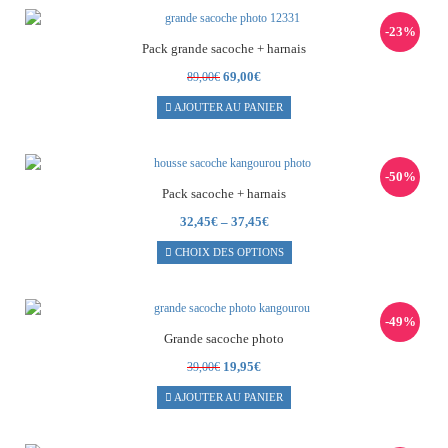
-23%
Pack grande sacoche + harnais
Le
Le
69,00
€
89,00
€
prix
prix
AJOUTER AU PANIER
initial
actuel
était :
est :
89,00€.
69,00€.
-50%
Pack sacoche + harnais
32,45
€
–
37,45
€
CHOIX DES OPTIONS
-49%
Grande sacoche photo
Le
Le
19,95
€
39,00
€
prix
prix
AJOUTER AU PANIER
initial
actuel
était :
est :
39,00€.
19,95€.