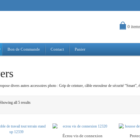
0 item
Bon de Commande
Contact
Panier
ers
opose divers autres accessoires photo : Grip de ceinture, câble enrouleur de sécurité “Smart”,
Showing all 5 results
Écrou vis de connexion
Protec