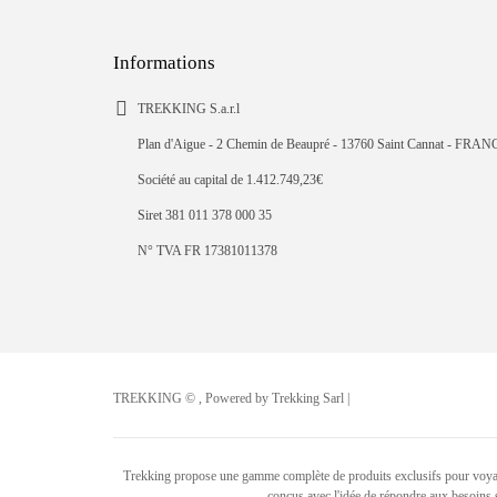
Informations
TREKKING S.a.r.l
Plan d'Aigue - 2 Chemin de Beaupré - 13760 Saint Cannat - FRAN
Société au capital de 1.412.749,23€
Siret 381 011 378 000 35
N° TVA FR 17381011378
TREKKING © , Powered by Trekking Sarl |
Trekking propose une gamme complète de produits exclusifs pour voyager e
conçus avec l'idée de répondre aux besoins 