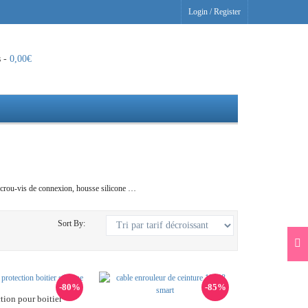
Login
/
Register
s -
0,00
€
 écrou-vis de connexion, housse silicone …
Sort By:
-80%
-85%
tion pour boitier