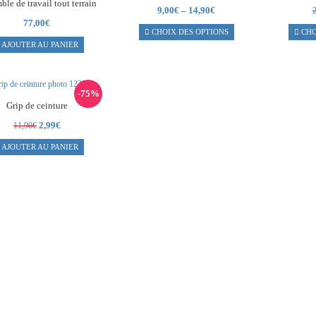
le de travail tout terrain
9,00
€
–
14,90
€
77,00
€
CHOIX DES OPTIONS
CHO
AJOUTER AU PANIER
-75%
Grip de ceinture
Le
Le
2,99
€
11,90
€
prix
prix
AJOUTER AU PANIER
initial
actuel
était :
est :
11,90€.
2,99€.