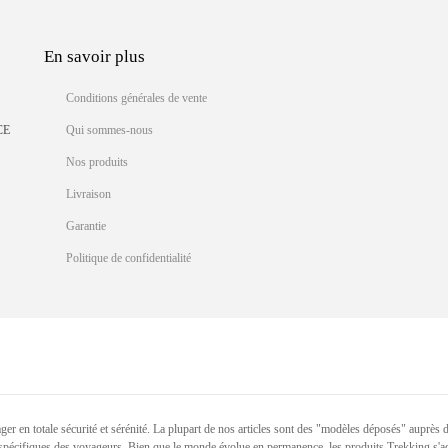
En savoir plus
Conditions générales de vente
CE
Qui sommes-nous
Nos produits
Livraison
Garantie
Politique de confidentialité
n totale sécurité et sérénité. La plupart de nos articles sont des "modèles déposés" auprès de l'I
spécifiques des voyageurs. Bien que le monde évolue en permanence, les produits Trekking s'ad