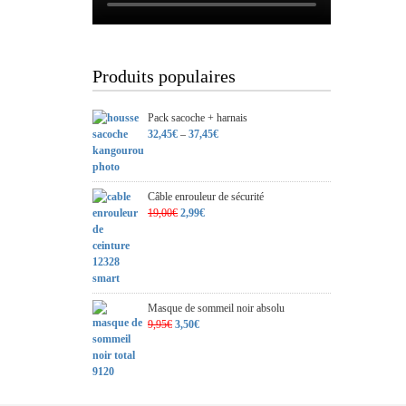
Produits populaires
Pack sacoche + harnais
32,45
€
–
37,45
€
Câble enrouleur de sécurité
Le
Le
19,00
€
2,99
€
prix
prix
initial
actuel
était :
est :
19,00€.
2,99€.
Masque de sommeil noir absolu
Le
Le
9,95
€
3,50
€
prix
prix
initial
actuel
était :
est :
9,95€.
3,50€.