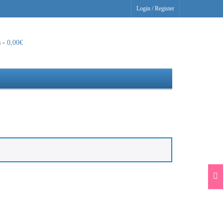
Login
/
Register
s -
0,00
€