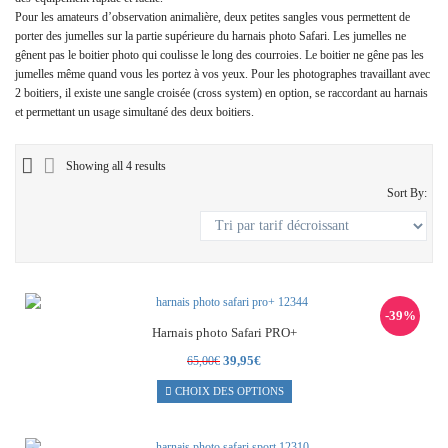
Pour les amateurs d’observation animalière, deux petites sangles vous permettent de
porter des jumelles sur la partie supérieure du harnais photo Safari. Les jumelles ne
gênent pas le boitier photo qui coulisse le long des courroies. Le boitier ne gêne pas les
jumelles même quand vous les portez à vos yeux. Pour les photographes travaillant avec
2 boitiers, il existe une sangle croisée (cross system) en option, se raccordant au harnais
et permettant un usage simultané des deux boitiers.
Showing all 4 results
Sort By:
-39%
Harnais photo Safari PRO+
Le
Le
39,95
€
65,00
€
prix
prix
CHOIX DES OPTIONS
initial
actuel
était :
est :
65,00€.
39,95€.