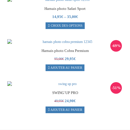
Harnais photo Safari Sport
14,95
€
–
35,00
€
CHOIX DES OPTIONS
-69%
Harnais photo Cobra Premium
Le
Le
29,95
€
95,00
€
prix
prix
AJOUTER AU PANIER
initial
actuel
était :
est :
95,00€.
29,95€.
-51%
SWING’UP PRO
Le
Le
24,90
€
49,95
€
prix
prix
AJOUTER AU PANIER
initial
actuel
était :
est :
49,95€.
24,90€.