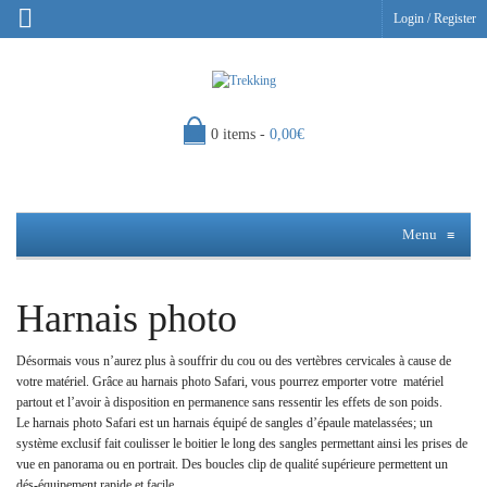
Login
/
Register
0 items -
0,00
€
Menu
≡
Harnais photo
Désormais vous n’aurez plus à souffrir du cou ou des vertèbres cervicales à cause de
votre matériel. Grâce au harnais photo Safari, vous pourrez emporter votre matériel
partout et l’avoir à disposition en permanence sans ressentir les effets de son poids.
Le harnais photo Safari est un harnais équipé de sangles d’épaule matelassées; un
système exclusif fait coulisser le boitier le long des sangles permettant ainsi les prises de
vue en panorama ou en portrait. Des boucles clip de qualité supérieure permettent un
dés-équipement rapide et facile.