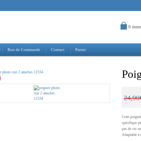
0 item
Bon de Commande
Contact
Panier
Poig
24,90
Cette poignée
spécifique p
pas de vis un
Adaptable à 