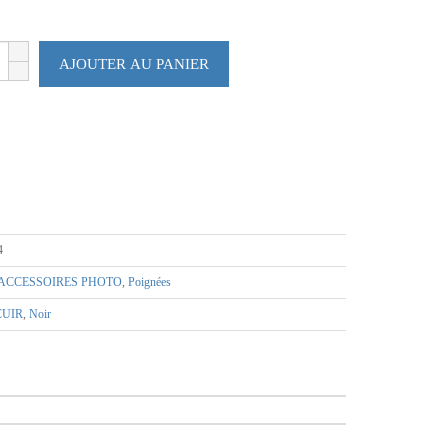
24,90€.
9,95€.
AJOUTER AU PANIER
4
ACCESSOIRES PHOTO
,
Poignées
CUIR
,
Noir