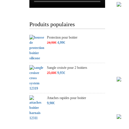
Produits populaires
Protection pour boitier
Le
Le
24,90
€
4,99
€
prix
prix
initial
actuel
était :
est :
24,90€.
4,99€.
Sangle croisée pour 2 boitiers
Le
Le
25,00
€
9,95
€
prix
prix
initial
actuel
était :
est :
25,00€.
9,95€.
Attaches rapides pour boitier
9,90
€