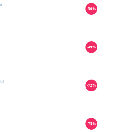
-50%
-49%
u
-72%
-75%