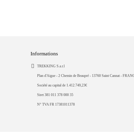
Informations
TREKKING S.a.r.l
Plan d'Aigue - 2 Chemin de Beaupré - 13760 Saint Cannat - FRAN
Société au capital de 1.412.749,23€
Siret 381 011 378 000 35
N° TVA FR 17381011378