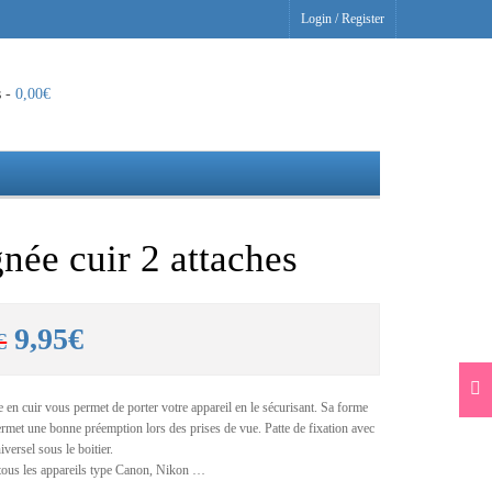
Login
/
Register
s -
0,00
€
née cuir 2 attaches
Le
Le
9,95
€
€
prix
prix
 en cuir vous permet de porter votre appareil en le sécurisant. Sa forme
initial
actuel
ermet une bonne préemption lors des prises de vue. Patte de fixation avec
iversel sous le boitier.
tous les appareils type Canon, Nikon …
était :
est :