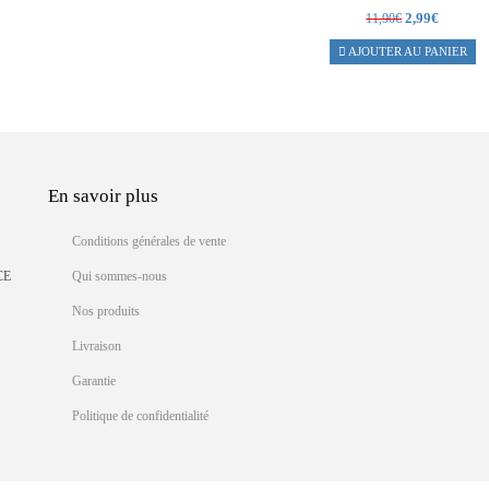
Le
Le
2,99
€
11,90
€
prix
prix
AJOUTER AU PANIER
initial
actuel
était :
est :
11,90€.
2,99€.
En savoir plus
Conditions générales de vente
CE
Qui sommes-nous
Nos produits
Livraison
Garantie
Politique de confidentialité