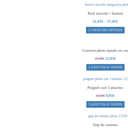
Pack sacoche + harnais
32,45
€
–
37,45
€
CHOIX DES OPTIONS
Courroie photo épaule ou co
Le
Le
12,95
€
25,00
€
prix
prix
AJOUTER AU PANIER
initial
actuel
était :
est :
25,00€.
12,95€.
Poignée cuir 3 attaches
Le
Le
9,95
€
34,90
€
prix
prix
AJOUTER AU PANIER
initial
actuel
était :
est :
34,90€.
9,95€.
Grip de ceinture