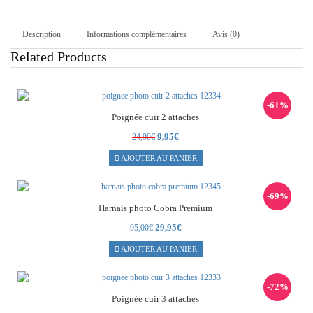
Description
Informations complémentaires
Avis (0)
Related Products
-61%
Poignée cuir 2 attaches
Le
Le
9,95
€
24,90
€
prix
prix
AJOUTER AU PANIER
initial
actuel
était :
est :
24,90€.
9,95€.
-69%
Harnais photo Cobra Premium
Le
Le
29,95
€
95,00
€
prix
prix
AJOUTER AU PANIER
initial
actuel
était :
est :
95,00€.
29,95€.
-72%
Poignée cuir 3 attaches