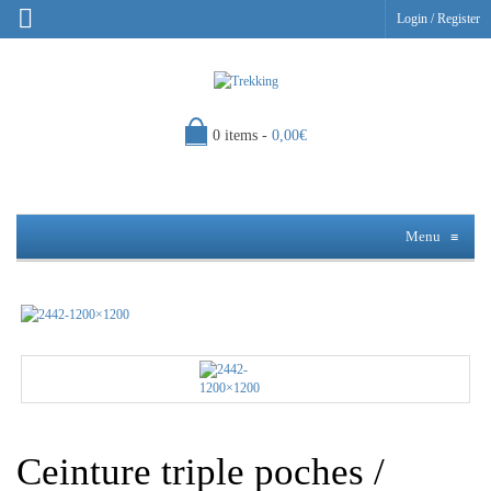
Login
/
Register
0 items -
0,00
€
Menu
≡
Ceinture triple poches /