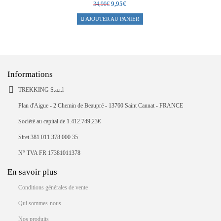
Le
Le
9,95
€
34,90
€
prix
prix
AJOUTER AU PANIER
initial
actuel
était :
est :
34,90€.
9,95€.
Informations
TREKKING S.a.r.l
Plan d'Aigue - 2 Chemin de Beaupré - 13760 Saint Cannat - FRANCE
Société au capital de 1.412.749,23€
Siret 381 011 378 000 35
N° TVA FR 17381011378
En savoir plus
Conditions générales de vente
Qui sommes-nous
Nos produits